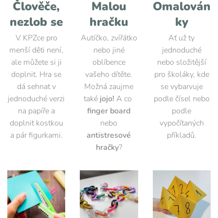
Člověče,
Malou
Omalován
nezlob se
hračku
ky
V KPZce pro
Autíčko, zvířátko
Ať už ty
menší děti není,
nebo jiné
jednoduché
ale můžete si ji
oblíbence
nebo složitější
doplnit. Hra se
vašeho dítěte.
pro školáky, kde
dá sehnat v
Možná zaujme
se vybarvuje
jednoduché verzi
také
jojo!
A co
podle čísel nebo
na papíře a
finger board
podle
doplnit kostkou
nebo
vypočítaných
a pár figurkami.
antistresové
příkladů.
hračky
?