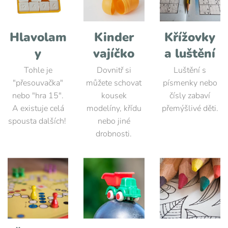
Hlavolam
Kinder
Křížovky
y
vajíčko
a luštění
Tohle je
Dovnitř si
Luštění s
"přesouvačka"
můžete schovat
písmenky nebo
nebo "hra 15".
kousek
čísly zabaví
A existuje celá
modelíny, křídu
přemýšlivé děti.
spousta dalších!
nebo jiné
drobnosti.