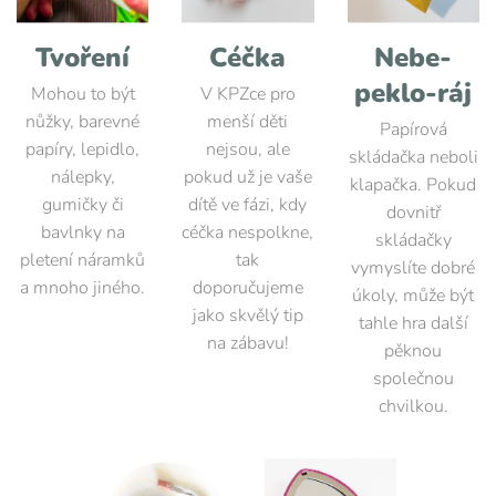
Tvoření
Céčka
Nebe-
peklo-ráj
Mohou to být
V KPZce pro
nůžky, barevné
menší děti
Papírová
papíry, lepidlo,
nejsou, ale
skládačka neboli
nálepky,
pokud už je vaše
klapačka. Pokud
gumičky či
dítě ve fázi, kdy
dovnitř
bavlnky na
céčka nespolkne,
skládačky
pletení náramků
tak
vymyslíte dobré
a mnoho jiného.
doporučujeme
úkoly, může být
jako skvělý tip
tahle hra další
na zábavu!
pěknou
společnou
chvilkou.