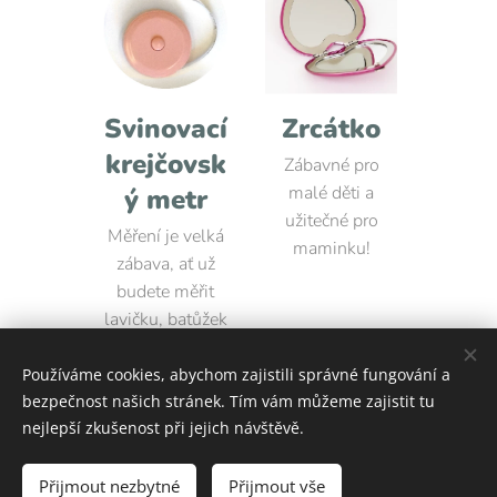
Svinovací
Zrcátko
krejčovsk
Zábavné pro
malé děti a
ý metr
užitečné pro
Měření je velká
maminku!
zábava, ať už
budete měřit
lavičku, batůžek
nebo své boty.
Používáme cookies, abychom zajistili správné fungování a
bezpečnost našich stránek. Tím vám můžeme zajistit tu
nejlepší zkušenost při jejich návštěvě.
Rodinné centrum Martínek | Podporujeme rodiny
Přijmout nezbytné
Přijmout vše
Vytvořeno službou
Webnode
Cookies