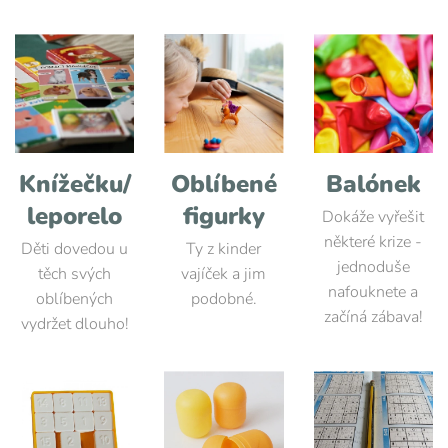
Knížečku/
Oblíbené
Balónek
leporelo
figurky
Dokáže vyřešit
některé krize -
Děti dovedou u
Ty z kinder
jednoduše
těch svých
vajíček a jim
nafouknete a
oblíbených
podobné.
začíná zábava!
vydržet dlouho!