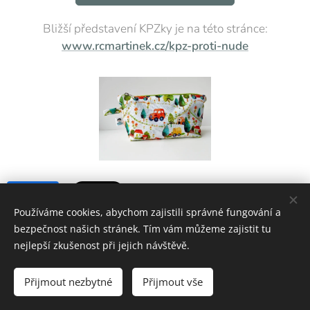
Bližší představení KPZky je na této stránce:
www.rcmartinek.cz/kpz-proti-nude
Share
Používáme cookies, abychom zajistili správné fungování a
bezpečnost našich stránek. Tím vám můžeme zajistit tu
nejlepší zkušenost při jejich návštěvě.
Rodinné centrum Martínek | Podporujeme rodiny
Přijmout nezbytné
Přijmout vše
Vytvořeno službou
Webnode
Cookies