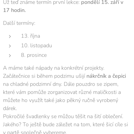
Už teď známe termín první lekce:
pondělí 15. září v
17 hodin.
Další termíny:
13. října
10. listopadu
8. prosince
A máme také nápady na konkrétní projekty.
Začátečnice si během podzimu ušijí
nákrčník
a čepici
na chladné podzimní dny. Dále pouzdro se zipem,
které vám pomůže zorganizovat různé maličkosti a
můžete ho využít také jako pěkný ručně vyrobený
dárek.
Pokročilé švadlenky se můžou těšit na šití oblečení.
Jakého? To ještě bude záležet na tom, které šicí cíle si
v partě společně vybereme.