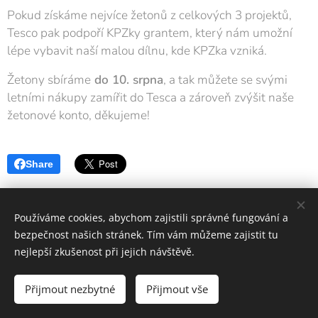
Pokud získáme nejvíce žetonů z celkových 3 projektů,
Tesco pak podpoří KPZky grantem, který nám umožní
lépe vybavit naší malou dílnu, kde KPZka vzniká.
Žetony sbíráme
do 10. srpna
, a tak můžete se svými
letními nákupy zamířit do Tesca a zároveň zvýšit naše
žetonové konto, děkujeme!
Share
Používáme cookies, abychom zajistili správné fungování a
bezpečnost našich stránek. Tím vám můžeme zajistit tu
nejlepší zkušenost při jejich návštěvě.
Rodinné centrum Martínek | Podporujeme rodiny
Přijmout nezbytné
Přijmout vše
Vytvořeno službou
Webnode
Cookies