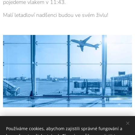
pojedeme vlakem v 11:43.
Malí letadloví nadšenci budou ve svém živlu!
Share
Používáme cookies, abychom zajistili správné fungování a