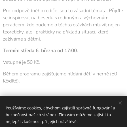
Pro zodpovědného rodiče jsou to zásadní témata. Přijďte
se inspirovat na besedu s rodinným a výchovným
poradcem, kde budeme o těchto otázkách mluvit nejen
teoreticky, ale i prakticky na příkladu situací, které
zažíváme s dětmi.
Termín: středa 6. března od 17:00.
Vstupné je 50 Kč.
Během programu zajišťujeme hlídání dětí v herně (50
Kč/dítě).
Share
Používáme cookies, abychom zajistili správné fungování a
bezpečnost našich stránek. Tím vám můžeme zajistit tu
nejlepší zkušenost při jejich návštěvě.