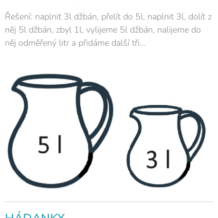
Řešení: naplnit 3l džbán, přelít do 5l, naplnit 3l, dolít z
něj 5l džbán, zbyl 1l, vylijeme 5l džbán, nalijeme do
něj odměřený litr a přidáme další tři...